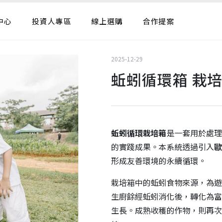
中心
投資人專區
線上選購
合作提案
2025-12-29
蚯蚓循環箱 栽
蚯蚓循環栽培箱
是一套用於處理
的實踐成果。本系統透過引入
歐
形成友善環境的永續循環。
栽培箱中的蚯蚓食物來源，為遊
生廚餘經蚯蚓消化後，轉化為富
生長。成熟收穫的作物，則再次