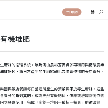
|
立即預約
培有機堆肥
生廚餘的循環系統，展現淺山農場落實資源再利用與循環農業
洲紅蚯蚓
，將日常產生的生廚餘轉化為滋養作物的天然養分，
樂園與飯店餐廳每日營運所產生的葉菜與果皮等生廚餘。這些
含養分的
蚯蚓糞肥
，成為天然有機肥料，供應栽培箱兩側作物
回到餐廳使用，完成「廚餘—堆肥—種植—餐桌」的循環鏈