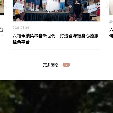
20
六福旅遊集團 連續8年榮獲
2026-06-24 |
台
經濟部Buying Power採購獎
六福永續獎串聯新世代 打造國際級身心療癒
野
綠色平台
六福村 六福萬怡獲台灣觀光金獎
更多消息
六福旅遊集團獲1111幸福企業金獎
六福萬怡獲台北市觀光永續金獎