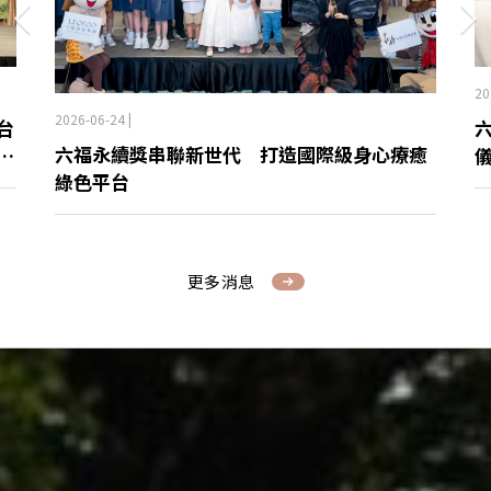
20
六福旅遊集團 連續8年榮獲
2026-06-24 |
台
經濟部Buying Power採購獎
六福永續獎串聯新世代 打造國際級身心療癒
野
綠色平台
六福村 六福萬怡獲台灣觀光金獎
更多消息
六福旅遊集團獲1111幸福企業金獎
六福萬怡獲台北市觀光永續金獎