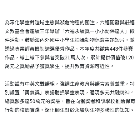
為深化學童對陸域生態與瀕危物種的關注，六福開發與莊福
文教基金會連續三年舉辦「六福永續獎—小小動保達人」徵
件活動，鼓勵海內外國中小學生拍攝動物保育主題短片，並
透過專業評審機制遴選優秀作品。本年度共徵集448件參賽
作品，線上線下參與者突破21萬人次，累計提供價值破120
萬元之獎勵品予獲獎學生，提升教育資源可近性。
活動設有中英文雙語組，強調生命教育與語言素養並重，特
別設置「勇氣獎」表揚聽損學童表現，體現多元共融精神。
總獎額多達50萬元的獎品，旨在向獲獎者和該學校推動保育
行動的校園實踐，深化師生對於永續與生物多樣性的認知。