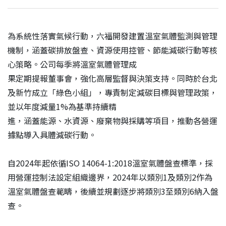
為系統性落實氣候行動，六福開發建置溫室氣體監測與管理
機制，涵蓋碳排放盤查、資源使用控管、節能減碳行動等核
心策略。公司每季將溫室氣體管理成
果定期提報董事會，強化高層監督與決策支持。同時於台北
及新竹成立「綠色小組」，專責制定減碳目標與管理政策，
並以年度減量1%為基準持續精
進，涵蓋能源、水資源、廢棄物與採購等項目，推動各營運
據點導入具體減碳行動。
自2024年起依循ISO 14064-1:2018溫室氣體盤查標準，採
用營運控制法設定組織邊界，2024年以類別1及類別2作為
溫室氣體盤查範疇，後續並規劃逐步將類別3至類別6納入盤
查。