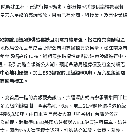
，除興建工程，已進行樓層規劃，部分樓層將提供高樓景觀餐
皇宮六星級的高端餐飲。目前已有外商、科技業，及有企業總
SG
認證頂級
A
辦供給稀缺且剛需持續增強，松江南京商辦租金
地政局公布去年度主要辦公商圈商辦租賃交易量，松江南京商
租金漲幅高達15%。近期眾多指標性商辦改建案陸續進行中，
展，吸引高階白領辦公人潮，預期帶動周邊房價及租金持續看
中心地利優勢，加上
ESG
認證的頂級獨棟
A
辦，及六星級酒店
商圈新樓王。
，為首屈一指的高級觀光飯店，六福酒店式商辦承襲集團半世
領頂級商辦風潮。全案為地下6層、地上21層鋼骨結構造頂級
達6,350坪。由日本百年營造大廠「熊谷組」台灣分公司
前提，將取得LEED美國綠建築與WELL健康建築標章、綠建
章，國內外5大建築標章認證，打造結合減碳、健康、科技、