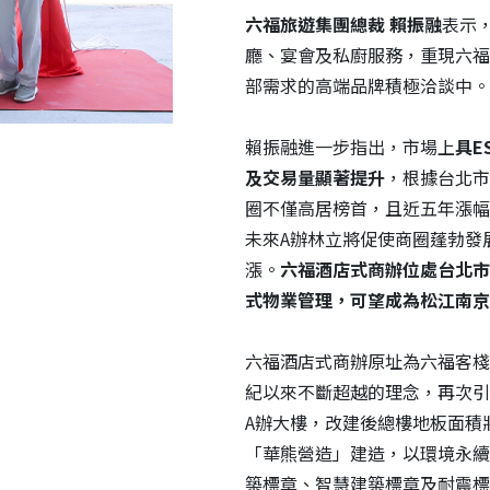
六福旅遊集團總裁
賴振融
表示
廳、宴會及私廚服務，重現六福
部需求的高端品牌積極洽談中。
賴振融進一步指出，市場上
具
E
及交易量顯著提升
，根據台北市
圈不僅高居榜首，且近五年漲幅
未來A辦林立將促使商圈蓬勃發
漲。
六福酒店式商辦位處台北市
式物業管理，可望成為松江南京
六福酒店式商辦原址為六福客棧
紀以來不斷超越的理念，再次引
A辦大樓，改建後總樓地板面積將
「華熊營造」建造，以環境永續為
築標章、智慧建築標章及耐震標