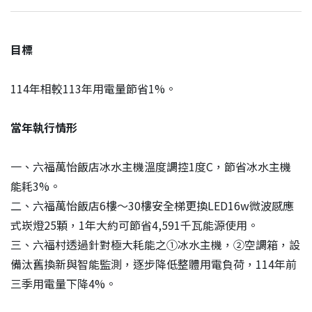
目標
114年相較113年用電量節省1%。
當年執行情形
一、六福萬怡飯店冰水主機溫度調控1度C，節省冰水主機
能耗3%。
二、六福萬怡飯店6樓〜30樓安全梯更換LED16w微波感應
式崁燈25顆，1年大約可節省4,591千瓦能源使用。
三、六福村透過針對極大耗能之①冰水主機，②空調箱，設
備汰舊換新與智能監測，逐步降低整體用電負荷，114年前
三季用電量下降4%。