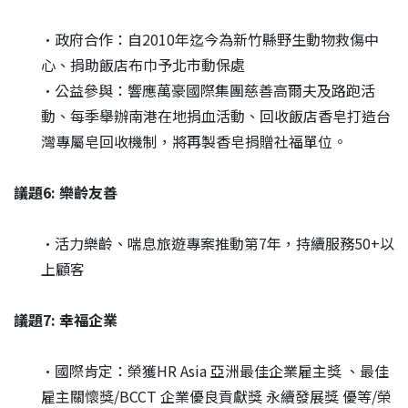
•政府合作：自2010年迄今為新竹縣野生動物救傷中
心、捐助飯店布巾予北市動保處
•公益參與：響應萬豪國際集團慈善高爾夫及路跑活
動、每季舉辦南港在地捐血活動、回收飯店香皂打造台
灣專屬皂回收機制，將再製香皂捐贈社福單位。
議題6: 樂齡友善
•活力樂齡、喘息旅遊專案推動第7年，持續服務50+以
上顧客
議題7: 幸福企業
•國際肯定：榮獲HR Asia 亞洲最佳企業雇主獎 、最佳
雇主關懷獎/BCCT 企業優良貢獻獎 永續發展獎 優等/榮