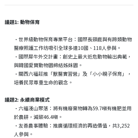
議題1: 動物保育
•世界級動物保育專業平台：國際長頸鹿與有蹄類動物
醫療照護工作坊吸引全球多達10國、118人參與。
•國際犀牛外交計畫：創史上最大近危動物輸出典範，
與韓國愛寶動物園締結姊妹園。
•關西六福莊推「獸醫實習營」及「小小親子保育」，
培養民眾尊重生命的觀念。
議題2: 永續商業模式
•六福淺山聚落：將有機廢棄物轉為59.7噸有機肥並用
於農耕，減碳46.4噸。
•友善農事體驗：推廣循環經濟的再造價值，共3,252
人參與。